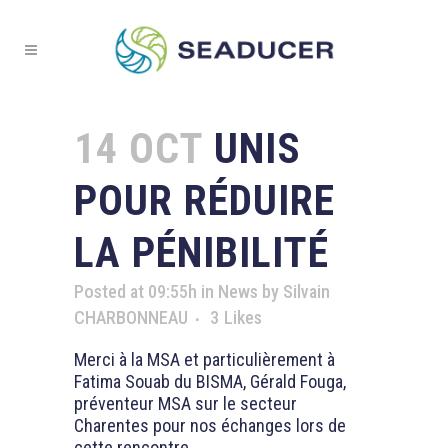
14 OCT
UNIS
POUR RÉDUIRE
LA PÉNIBILITÉ
Posted at 09:55h
in
News
by
Silvain
CHARBONNEAU
3
Likes
Merci à la MSA et particulièrement à
Fatima Souab du BISMA, Gérald Fouga,
préventeur MSA sur le secteur
Charentes pour nos échanges lors de
cette rencontre.